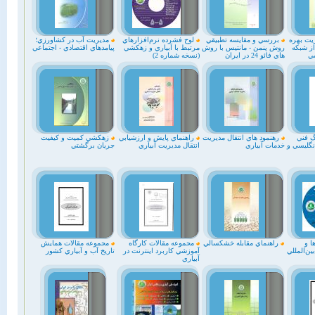
يت بهره
بررسي و مقايسه تطبيقي
لوح فشرده نرم‌افزارهاي
مديريت آب در كشاورزي؛
از شبكه
روش پنمن - مانتيس با روش
مرتبط با آبياري و زهكشي
پيامدهاي اقتصادي - اجتماعي
ي
هاي فائو 24 در ايران
(نسخه شماره 2)
 فني
رهنمود هاي انتقال مديريت
راهنماي پايش و ارزشيابي
زهكشي كميت و كيفيت
نگليسي و
خدمات آبياري
انتقال مديريت آبياري
جريان برگشتي
ا و
راهنماي مقابله خشكسالي
مجموعه مقالات كارگاه
مجموعه مقالات همايش
ن‌المللي
آموزشي كاربرد اينترنت در
تاريخ آب و آبياري كشور
آبياري