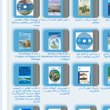
راي
اصول جريان در آبياري
تغيير اقليم امنيت آب و غذا
مجموعه مقالات هفتمين
سطحي
كارگاه فني زهكشي و محيط
زيست
بياري
نيم قرن با كميته ملي
Abstract of 8th ICID
Proceedings of 21st
ارها)
آبياري و زهكشي ايران
International Micro-Irrigation
Congress on Irrigation &
Drainage
Congress
كشاورزي
صرفه جويي آب در
شورورزي، استفاده پايدار
تجارب جهاني در خصوص
كشاورزي
از منابع آب و خاك شور در
مديريت مشاركتي آبياري و
كشاورزي
انتقال مديريت آبياري(گزيده
مقالات دهمين سمينار بين
المللي مديريت مشاركتي
آبياري)