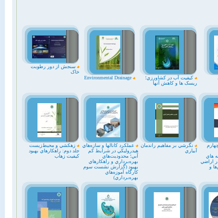
سنجش از دور رطوبت
خاک
کيفيت آب در کشاورزي؛
Environmental Drainage
ريسک ها و کاهش آنها
ارم
نگرشي بر مفاهيم راندمان
عملکرد کانالها و سازه‌هاي
زهکشي و محيط‌زيست
آبياري
هيدروليکي در شرايط کم
جلد دوم: راهکارهاي بهبود
ه هاي
آبي؛ محدوديت‌هاي
کيفيت زهاب
ر اراضي
بهره‌برداري و راهکارهاي
ا و
بهبود (گزارش نشست سوم
کارگاه آموزه‌هاي
بهره‌برداري)