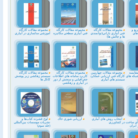
يع و
مجموعه مقالات كارگاه
مجموعه مقالات كارگاه
مجموعه مقالات كارگاه
هاي
فني آبياري باراني(توانمندي
فني آبياري سطحي مكانيزه
آموزشي مدلسازي در آبياري
ها و چالش ها)
مقايسه
مجموعه مقالات چهارمين
مجموعه مقالات كارگاه
مجموعه مقالات كارگاه
شبكه هاي
كارگاه فني ارزيابي عملكرد
كاربرد سامانه هاي اطلاعات
سيستم زهكشي زير پوشش
سيستم هاي آبياري
جغرافيايي و سنجش از دور
كانال ها
در آبياري و زهكشي
انتخاب روش هاي آبياري
ارزيابي شوري خاك
لوح فشرده كتاب‌ها و
اي ساخت
در كشاورزي
نشريات موسسات بين‌المللي
 ايران
(جلد سوم)