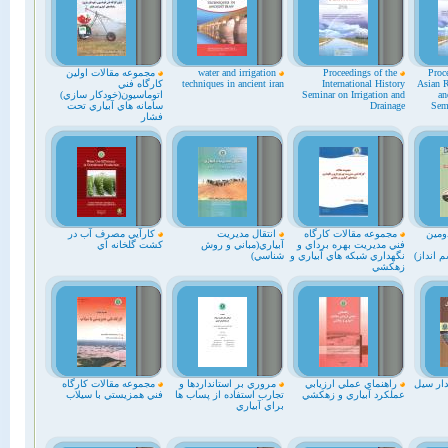
Proc
Proceedings of the
water and irrigation
مجموعه مقالات اولين
Asian R
International History
techniques in ancient iran
كارگاه فني
an
Seminar on Irrigation and
اتوماسيون(خودكار سازي)
Semi
Drainage
سامانه هاي آبياري تحت
فشار
ومين
مجموعه مقالات كارگاه
انتقال مديريت
کارآيي مصرف آب در
فني مديريت بهره برداي و
آبياري(مباني و روش
کشت گلخانه اي
 انداز)
نگهداري شبكه هاي آبياري و
شناسي)
زهكشي
ار سيل
راهنماي عملي ارزيابي
مروري بر استانداردها و
مجموعه مقالات كارگاه
عملكرد آبياري و زهكشي
تجارب استفاده از پساب ها
فني همزيستي با سيلاب
براي آبياري