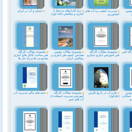
نرم افزارهاي مرتبط با
ومين
مديريت كيفيت زه آب هاي
انسان و آب در ايران
آبياري و زهكشي (جلد اول)
كشاورزي
گاه فني
مجموعه مقالات كارگاه
مجموعه مقالات دهمين
مجموعه مقالات كارگاه
فني آموزشي آبياري ميكرو
همايش كميته ملي آبياري و
فني ساخت كانال هاي آبياري
زهكشي ايران
محدوديت ها و راه حل ها
ومين
چاره آب در تاريخ فارس
مجموعه مقالات كارگاه
جنبه هاي مالي مديريت آب
 عملكرد
(جلداول)
آموزشي مديريت استفاده از
و
آب هاي شور