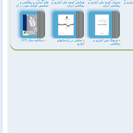
ياري و
سمينار كميته ملي آبياري و
همايش كميته ملي آبياري و
هاي آبياري و زهكشي و
زهكشي ايران
زهكشي ايران
تشخيص عوامل موثر در آن
فرهنگ فني آبياري و
تحليلي بر راندمانهاي
سالنامه سال 1373
زهكشي
آبياري