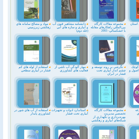
 استان
مجموعه مقالات كارگاه
دانشنامه مشاهير فنون آب
مواد و مصالح سامانه هاي
بين‌المللي راهكارهاي مقابله
و آبياري و سازه هاي آبي
زهكشي زيرزميني
با خشكسالي- 2003
(جلد دوم)
 كوچك
نگرشي بر روند توسعه و
مهار آلودگي آب ناشي از
استفاده از لوله هاي كم
اصول و
چشم انداز آبياري تحت
فعاليت هاي كشاورزي
فشار در آبياري سطحي
فشار در ايران
عه
مجموعه مقالات كارگاه
استاندارد ادوات و تجهيزات
استفاده از آب هاي شور در
ي
تخصصي مديريت
آبياري تحت فشار
كشاورزي پايدار
بهره‌برداري و نگهداري از
شبكه‌هاي آبياري و زهكشي