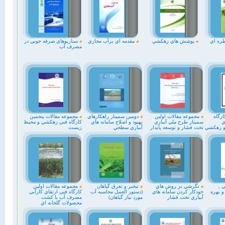
ره اي
پوشش هاي زهکشي
مقدمه اي برآب مجازي
سناريوهاي صرفه جويي در
مصرف آب
رگاه
مجموعه مقالات اولين
دومين سمينار راهكارهاي
مجموعه مقالات پنجمين
ي
سمينار طرح ملي آبياري
بهبود و اصلاح سامانه هاي
کارگاه فني زهکشي و محيط
 و زهكشي
تحت فشار و توسعه پايدار
آبياري سطحي
زيست
 ,
نگرشي بر روش هاي
تبخير و تعرق گياهان
مجموعه مقالات اولين
و بهره
خودكار كردن سامانه هاي
(دستور العمل محاسبه آب
كارگاه فني ارتقاي كارآيي
آبياري تحت فشار
مورد نياز گياهان)
مصرف آب با كشت
محصولات گلخانه اي