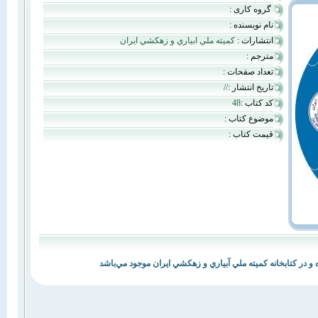
گروه کاری :
نام نویسنده :
انتشارات :
كميته ملي ابياري و زهكشي ايران
مترجم :
تعداد صفحات :
تاریخ انتشار :
//
کد کتاب :
48
موضوع کتاب :
قیمت کتاب :
 در كتابخانه كميته ملي آبياري و زهكشي ايران موجود مي‌باشد