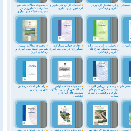
 سيستم
فن سنجش از دور در
استفاده از آب هاي شور و
مجموعه مقالات همايش
آبياري و زهكشي
لب شور براي آبياري
مشاركت كشاورزان در
مديريت شبكه هاي آبياري
امين و
تحليلي بر ارزيابي اثرات
تجارت جهاني مشاركت
مجموعه مقالات نهمين
زيست محيطي طرح هاي
كشاورزان در مديريت آبياري
همايش كميته ملي آبياري و
آبياري و زهكشي
زهكشي ايران
ستم هاي
راهنماي ارزيابي اثرات
مجموعه مقالات اولين
راهنماي احداث زهكش
زيست محيطي طرح هاي
كارگاه فني ارزيابي عملكرد
هاي زير زميني
آبياري و زهكشي و كنترل
سيستم هاي آبياري و
سيلاب
زهكشي
ششمين
مجموعه مقالات هفتمين
مجموعه مقالات هشتمين
ارزيابي عملكرد سيستم