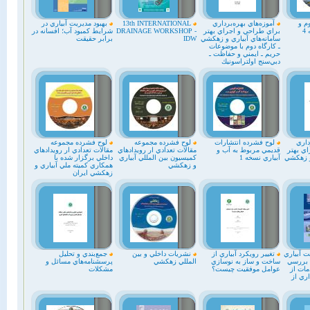
م و
آموزه‌هاي بهره‌برداري
13th INTERNATIONAL
بهبود مديريت آبياري در
4
براي طراحي و اجراي بهتر
DRAINAGE WORKSHOP -
شرايط کمبود آب؛ افسانه در
سامانه‌هاي آبياري و زهكشي
IDW
برابر حقيقت
ـ كارگاه دوم با موضوعات
حريم ـ ايمني و حفاظت ـ
دبي‌سنج اولتراسونيك
داري
لوح فشرده انتشارات
لوح فشرده مجموعه
لوح فشرده مجموعه
ي بهتر
قديمي مربوط به آب و
مقالات تعدادي ار رويدادهاي
مقالات تعدادي ار رويدادهاي
و زهكشي
آبياري نسخه 1
کميسيون بين المللي آبياري
داخلي برگزار شده با
و زهکشي
همکاري کميته ملي آبياري و
زهکشي ايران
ت آبياري
تغيير رويكرد آبياري از
نشريات داخلي و بين
جمع‌بندي و تحليل
 بررسي
ساخت و ساز به نوسازي
المللي زهكشي
پرسشنامه‌هاي مسائل و
مات از
عوامل موفقيت چيست؟
مشکلات
ري از