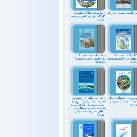
ر اقليم امنيت آب و غذا
مجموعه مقالات هفتمين
كارگاه فني زهكشي و محيط
زيست
Proceedings of 21st
Abstract of 8th I
Congress on Irrigation &
International Micro-Irrig
Drainage
Cong
ورزي، استفاده پايدار
تجارب جهاني در خصوص
ابع آب و خاك شور در
مديريت مشاركتي آبياري و
رزي
انتقال مديريت آبياري(گزيده
مقالات دهمين سمينار بين
المللي مديريت مشاركتي
آبياري)