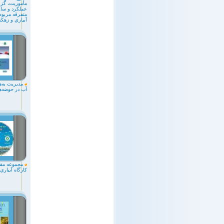
مأموريت، گز
عملکرد و ساي
متفرقه مربوط
آبياري و زهک
مديريت به‌هم
آب در حوضه‌ه
مجموعه مقال
كارگاه آبياري 