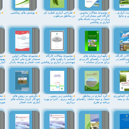
ت آبياري ,
مجموعه مقالات پنجمين
طراحي آبياري قطره اي
پوشش هاي زهکشي
م
 و نتايج
كارگاه فني مشاركت آب
در مناطق مرطوب
بران در مديريت شبكه هاي
آبياري و زهكشي
ات كارگاه
نگهداري سامانه هاي
مجموعه مقالات كارگاه
مجموعه مقالات اولين
دوم
يراقليم در
آبياري « راهنماي كاربردي
آشنايي با راهبرد هاي
سمينار طرح ملي آبياري
بهبود
آب
براي مديران سامانه »
مهندسي در آبياري و زهكشي
تحت فشار و توسعه پايدار
آبيا
ب کشاورزي
خُُرد آبياري در مناطق
زهکشي زير زميني ,
نگرشي بر روش هاي
تبخ
ک و نيمه
خشك و نيمه خشك؛ راهنماي
برنامه ريزي , اجرا و بهره
خودكار كردن سامانه هاي
(دست
برنامه و طرح
برداري
آبياري تحت فشار
مورد 