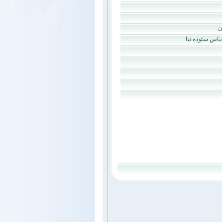
ن
باس ستوده نيا