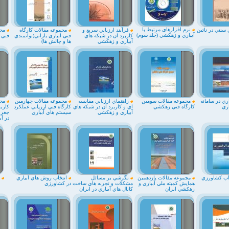
نرم افزارهاي مرتبط با
 سنتي در نائين
فرآيند ارزيابي سريع و
مجموعه مقالات كارگاه
مجم
آبياري و زهكشي (جلد سوم)
كاربرد آن در شبكه هاي
فني آبياري باراني(توانمندي
فني 
آبياري و زهكشي
ها و چالش ها)
ري در سامانه
مجموعه مقالات سومين
راهنماي ارزيابي مقايسه
مجموعه مقالات چهارمين
مجم
اري
كارگاه فني زهكشي
اي و كاربرد آن در شبكه هاي
كارگاه فني ارزيابي عملكرد
كاربر
آبياري و زهكشي
سيستم هاي آبياري
جغرا
در آ
ب كشاورزي
مجموعه مقالات يازدهمين
نگرشي بر مسائل
انتخاب روش هاي آبياري
ا
همايش كميته ملي آبياري و
مشكلات و تجربه هاي ساخت
در كشاورزي
زهكشي ايران
كانال هاي آبياري در ايران