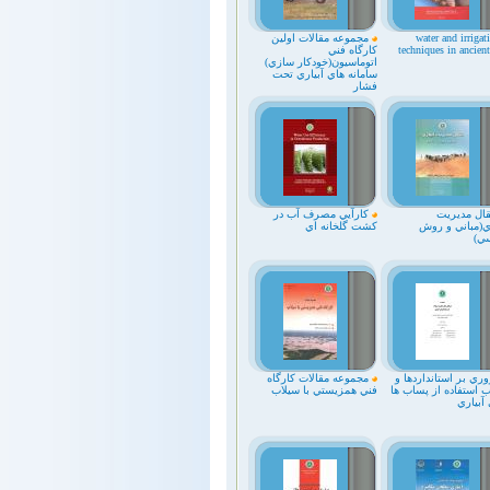
water and irrigat
مجموعه مقالات اولين
techniques in ancient
كارگاه فني
اتوماسيون(خودكار سازي)
سامانه هاي آبياري تحت
فشار
قال مديريت
کارآيي مصرف آب در
ري(مباني و روش
کشت گلخانه اي
ي)
ري بر استانداردها و
مجموعه مقالات كارگاه
 استفاده از پساب ها
فني همزيستي با سيلاب
آبياري