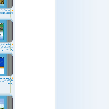
. D. Gulhati
orial lectarer
چشم انداز 
شبکه‌هاي فرع
زهکشي در ک
مجموعه مقا
كارگاه فني 
زيست