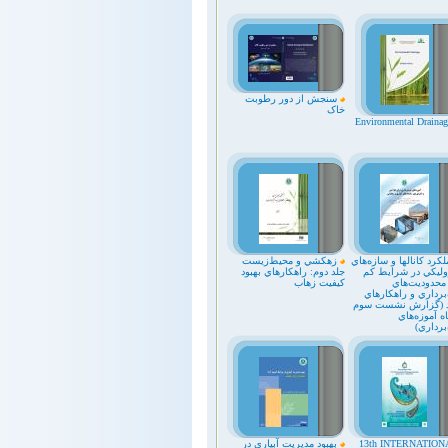
سنجش از دور رطوبت
خاک
رد کانالها و سازه‌هاي
زهکشي و محيط‌زيست
وليکي در شرايط کم
جلد دوم: راهکارهاي بهبود
 محدوديت‌هاي
کيفيت زهاب
برداري و راهکارهاي
د (گزارش نشست سوم
ه آموزه‌هاي
برداري)
13th INTERNATION
بهبود مديريت آبياري در