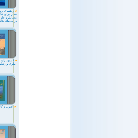
راهنماي ر
مدار براي ت
مسايل و طرح
در سامانه هاي
كاربرد ژئو س
آبياري و زهك
اصول و كار