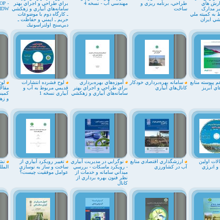
ارش هاي
طراحي، برنامه ريزي و
مهندسي آب - نسخه 4
براي طراحي و اجراي بهتر
P -
ر مدارک
ساخت
سامانه‌هاي آبياري و زهكشي
IDW
 به کميته ملي
ـ كارگاه دوم با موضوعات
شي ايران
حريم ـ ايمني و حفاظت ـ
دبي‌سنج اولتراسونيك
 پيوسته منابع
سامانه بهره‌برداري خودكار
آموزه‌هاي بهره‌برداري
لوح فشرده انتشارات
لوح
اي آبريز
كانال‌هاي آبياري
براي طراحي و اجراي بهتر
قديمي مربوط به آب و
مقالا
سامانه‌هاي آبياري و زهكشي
آبياري نسخه 1
کميسي
و زه
ات اولين
ارزشگذاري اقتصادي منابع
نوگرايي در مديريت آبياري
تغيير رويكرد آبياري از
نشر
و انر‍ژي
آب در کشاورزي
- رويکرد ماسکات - بررسي
ساخت و ساز به نوسازي
المل
ميداني سامانه و خدمات از
عوامل موفقيت چيست؟
نظر فنون بهره برداري از
کانال