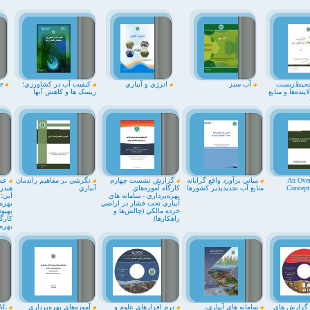
حيط‌زيست
آب سبز
انرژي و آبياري
کيفيت آب در کشاورزي؛
Environmental Drainage
نده‌ها و منابع
ريسک ها و کاهش آنها
An Over
مباني برآورد واقع گرايانه
گزارش نشست چهارم
نگرشي بر مفاهيم راندمان
عملک
Concepts
منابع آب تجديدپذير کشورها
کارگاه آموزه‌هاي
آبياري
هيدر
بهره‌برداري - سامانه هاي
آبي؛
آبياري تحت فشار در اراضي
بهره‌
خرده مالکي (چالش‌ها و
بهبو
راهکارها)
کارگا
بهره‌
گزارش هاي
سامانه هاي آبياري،
نرم افزارهاي علوم و
آموزه‌هاي بهره‌برداري
AL