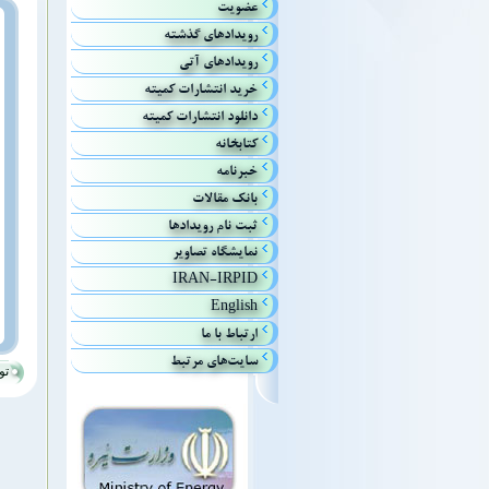
عضویت
رويدادهاي گذشته
رويداد‌هاي آتي
خريد انتشارات كميته
دانلود انتشارات کمیته
كتابخانه
خبرنامه
بانك مقالات
ثبت نام رویدادها
نمایشگاه تصاویر
IRAN-IRPID
English
ارتباط با ما
سایت‌های مرتبط
تو