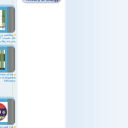
زهکشي و م
جلد نخست: آلاي
پذيرنده زهاب
view of the
 of Irrigation
Efficiency
لوح فشرده 