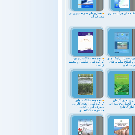
قدمه اي برآب مجازي
سناريوهاي صرفه جويي در
مصرف آب
ين سمينار راهكارهاي
مجموعه مقالات پنجمين
 و اصلاح سامانه هاي
کارگاه فني زهکشي و محيط
ري سطحي
زيست
ير و تعرق گياهان
مجموعه مقالات اولين
ور العمل محاسبه آب
كارگاه فني ارتقاي كارآيي
نياز گياهان)
مصرف آب با كشت
محصولات گلخانه اي