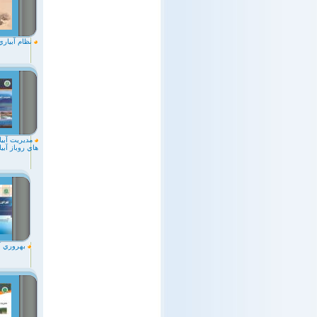
نظام آبياري
مديريت آبيا
هاي روباز آبي
بهروري آ