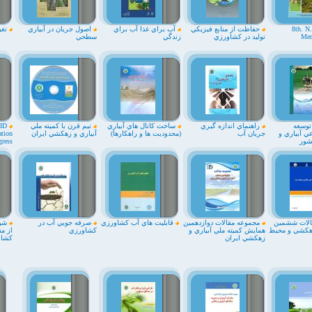
8th. N
حفاظت از منابع فيزيكي
آب براي غذا آب براي
اصول جريان در آبياري
تغيي
Mem
توليد در كشاورزي
زندگي
سطحي
توسعه
راهنماي اندازه گيري
ساخت كانال هاي آبياري
نيم قرن با كميته ملي
CID
ي آبياري و
جريان آب
(محدوديت ها و راهكارها)
آبياري و زهكشي ايران
ation
شور
ress
لات ششمين
مجموعه مقالات دوازدهمين
قابليت هاي آب كشاورزي
صرفه جويي آب در
شور
زهكشي و محيط
همايش كميته ملي آبياري و
كشاورزي
از من
زهكشي ايران
كشاو