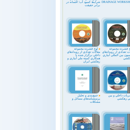
DRAINAGE WORKSHO
شرايط کمبود آب؛ افسانه در
برابر حقيقت
 فشرده مجموعه
لوح فشرده مجموعه
ت تعدادي ار رويدادهاي
مقالات تعدادي ار رويدادهاي
ون بين المللي آبياري
داخلي برگزار شده با
کشي
همکاري کميته ملي آبياري و
زهکشي ايران
يات داخلي و بين
جمع‌بندي و تحليل
لي زهكشي
پرسشنامه‌هاي مسائل و
مشکلات