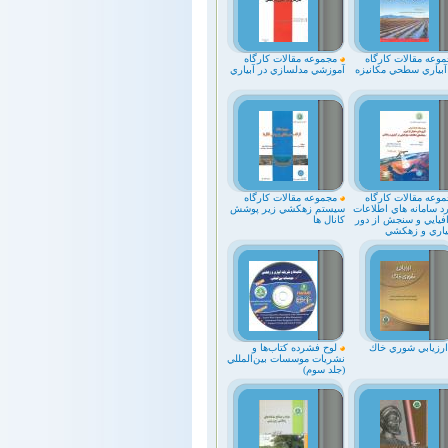
وعه مقالات كارگاه
مجموعه مقالات كارگاه
آبياري سطحي مكانيزه
آموزشي مدلسازي در آبياري
وعه مقالات كارگاه
مجموعه مقالات كارگاه
د سامانه هاي اطلاعات
سيستم زهكشي زير پوشش
فيايي و سنجش از دور
كانال ها
بياري و زهكشي
رزيابي شوري خاك
لوح فشرده كتاب‌ها و
نشريات موسسات بين‌المللي
(جلد سوم)