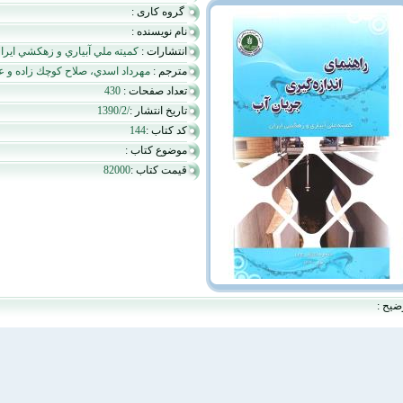
گروه کاری :
نام نویسنده :
انتشارات :
كميته ملي آبياري و زهكشي ايرا
مترجم :
مهرداد اسدي، صلاح كوچك زاده و ع
تعداد صفحات :
430
تاریخ انتشار :
1390/2/
کد کتاب :
144
موضوع کتاب :
قیمت کتاب :
82000
ضیح :