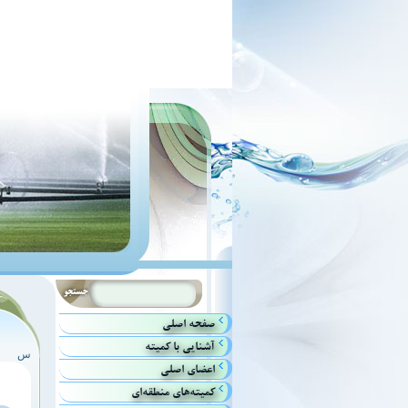
صفحه اصلي
آشنايي با كميته
س
اعضاي اصلي
كميته‌هاي منطقه‌اي